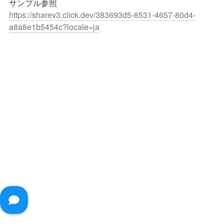
https://sharev3.click.dev/383693d5-8531-4657-80d4-
a8a8e1b5454c?locale=ja