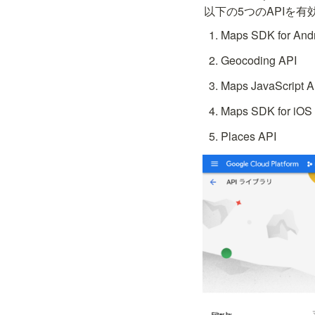
以下の5つのAPIを
Maps SDK for
Geocoding API
Maps JavaScript A
Maps SDK fo
Places API