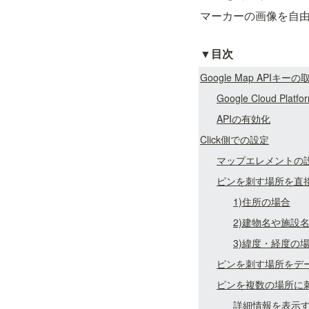
マーカーの画像を自
▼
目次
Google Map APIキー
Google Cloud Plat
APIの有効化
Click側での設定
マップエレメントの
ピンを刺す場所を直
1)住所の場合
2)建物名や施設
3)緯度・経度の
ピンを刺す場所をデ
ピンを複数の場所に
詳細情報を表示