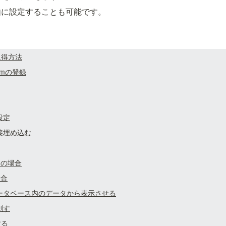
由に設定することも可能です。
の取得方法
formの登録
設定
接埋め込む
名の場合
場合
ータベース内のデータから表示させる
刺す
する