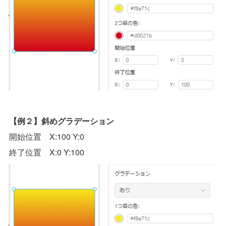
【例２】斜めグラデーション
開始位置　X:100 Y:0
終了位置　X:0 Y:100